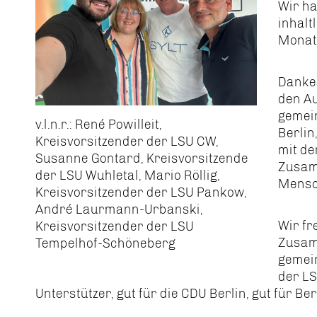
Wir h
inhalt
Monate
Danke
den A
gemein
v.l.n.r.: René Powilleit,
Berlin
Kreisvorsitzender der LSU CW,
mit de
Susanne Gontard, Kreisvorsitzende
Zusam
der LSU Wuhletal, Mario Röllig,
Mensc
Kreisvorsitzender der LSU Pankow,
André Laurmann-Urbanski,
Wir fr
Kreisvorsitzender der LSU
Zusam
Tempelhof-Schöneberg
gemei
der LS
Unterstützer, gut für die CDU Berlin, gut für Ber