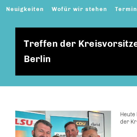
Neuigkeiten
Wofür wir stehen
Termi
Treffen der Kreisvorsit
Berlin
Heute 
der Kr