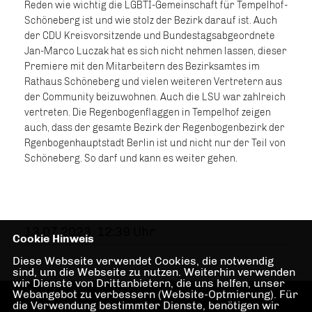
Reden wie wichtig die LGBTI-Gemeinschaft für Tempelhof-
Schöneberg ist und wie stolz der Bezirk darauf ist. Auch
der CDU Kreisvorsitzende und Bundestagsabgeordnete
Jan-Marco Luczak hat es sich nicht nehmen lassen, dieser
Premiere mit den Mitarbeitern des Bezirksamtes im
Rathaus Schöneberg und vielen weiteren Vertretern aus
der Community beizuwohnen. Auch die LSU war zahlreich
vertreten. Die Regenbogenflaggen in Tempelhof zeigen
auch, dass der gesamte Bezirk der Regenbogenbezirk der
Rgenbogenhauptstadt Berlin ist und nicht nur der Teil von
Schöneberg. So darf und kann es weiter gehen.
13.07.2023, 12:39 Uhr
Cookie Hinweis
Diese Webseite verwendet Cookies, die notwendig
sind, um die Webseite zu nutzen. Weiterhin verwenden
wir Dienste von Drittanbietern, die uns helfen, unser
Webangebot zu verbessern (Website-Optmierung). Für
die Verwendung bestimmter Dienste, benötigen wir